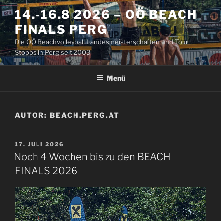
Zum
14.-16.8 2026 – OÖ BEACH
Inhalt
FINALS PERG
springen
Die OÖ Beachvolleyball Landesmeisterschaften und Tour
Stopps in Perg seit 2003
Menü
AUTOR:
BEACH.PERG.AT
VERÖFFENTLICHT
17. JULI 2026
AM
Noch 4 Wochen bis zu den BEACH
FINALS 2026