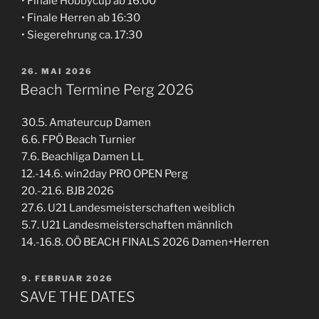
• Finale Hobbycup ab 16:00
• Finale Herren ab 16:30
• Siegerehrung ca. 17:30
VERÖFFENTLICHT
26. MAI 2026
AM
Beach Termine Perg 2026
30.5. Amateurcup Damen
6.6. FPÖ Beach Turnier
7.6. Beachliga Damen LL
12.-14.6. win2day PRO OPEN Perg
20.-21.6. BJB 2026
27.6. U21 Landesmeisterschaften weiblich
5.7. U21 Landesmeisterschaften männlich
14.-16.8. OÖ BEACH FINALS 2026 Damen+Herren
VERÖFFENTLICHT
9. FEBRUAR 2026
AM
SAVE THE DATES