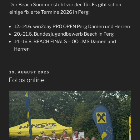
Der Beach Sommer steht vor der Tür. Es gibt schon
einige fixierte Termine 2026 in Perg:
12.-14.6. win2day PRO OPEN Perg Damen und Herren
20.-21.6. Bundesjugendbewerb Beach in Perg
14.-16.8. BEACH FINALS – OÖ LMS Damen und
Herren
VERÖFFENTLICHT
19. AUGUST 2025
AM
Fotos online