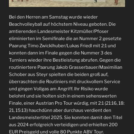
Bei den Herren am Samstag wurde wieder
Beachvolleyball auf höchstem Niveau geboten. Die
amtierenden Landesmeister Kitzmüller/Pfoser
eliminierten im Semifinale die an Nummer 2 gesetzte
Paarung Timo Zwicklhuber/Lukas Friedl mit 2:1 und
konnten dann im Finale gegen die Nummer 3 des
Turniers wieder ihre Bestleistung abrufen. Gegen die
routiniertere Paarung Jakob Grasserbauer/Maximilian
Schober aus Steyr spielten die beiden groß auf,
überraschten die Routiniers mit druckvollem Service
und gingen Vollgas am Angriff. Ihr Risiko wurde
belohnt und sie holten sich in einem sehenswerten
Finale, einer Austrian Pro Tour würdig, mit 2:1 (21:16, 18:
21, 15:13) hauchdünn aber durchaus verdient den
Landesmeistertitel 2025. Sie konnten damit den Titel
aus 2024 erfolgreich verteidigen und erhielten 200
EUR Preisgeld und volle 80 Punkte ABV Tour.