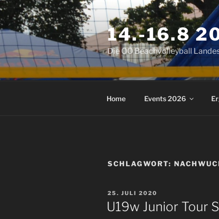
Zum
Inhalt
14.-16.8 
springen
Die OÖ Beachvolleyball Landes
Home
Events 2026
Er
SCHLAGWORT:
NACHWUC
VERÖFFENTLICHT
25. JULI 2020
AM
U19w Junior Tour 