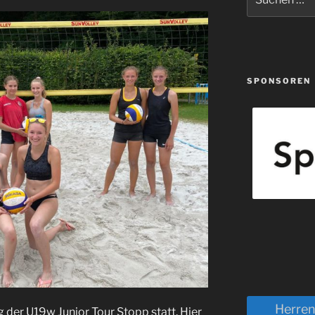
nach:
SPONSOREN
Herre
der U19w Junior Tour Stopp statt. Hier