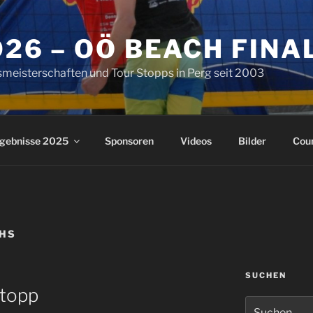
2026 – OÖ BEACH FINA
meisterschaften und Tour Stopps in Perg seit 2003
gebnisse 2025
Sponsoren
Videos
Bilder
Cou
HS
SUCHEN
Stopp
Suchen