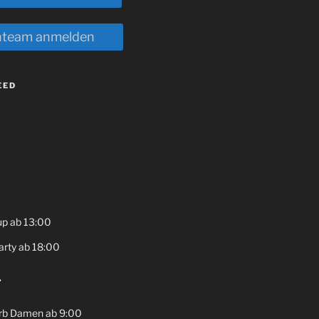
team anmelden
EED
up ab 13:00
rty ab 18:00
.
b Damen ab 9:00