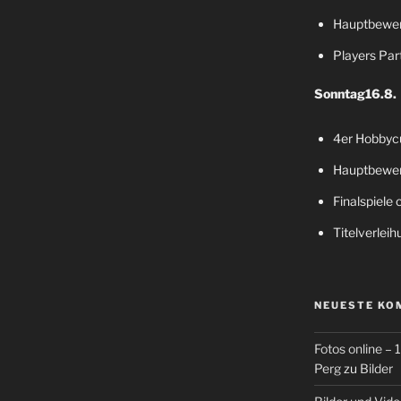
Hauptbewer
Players Par
Sonntag16.8.
4er Hobbyc
Hauptbewer
Finalspiele 
Titelverleih
NEUESTE KO
Fotos online –
Perg
zu
Bilder