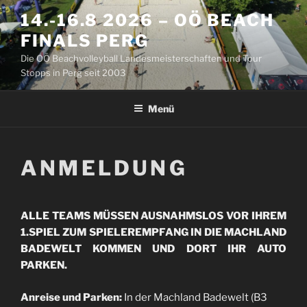
Zum
14.-16.8 2026 – OÖ BEACH
Inhalt
FINALS PERG
springen
Die OÖ Beachvolleyball Landesmeisterschaften und Tour
Stopps in Perg seit 2003
Menü
ANMELDUNG
ALLE TEAMS MÜSSEN AUSNAHMSLOS VOR IHREM
1.SPIEL ZUM SPIELEREMPFANG IN DIE MACHLAND
BADEWELT KOMMEN UND DORT IHR AUTO
PARKEN.
Anreise und Parken:
In der Machland Badewelt (B3